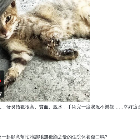
久，發炎指數
很高、貧血、脫水，手術完一度狀況不樂觀……
幸好這
家一起願意幫忙牠讓牠
無後顧之憂的住院休養傷口嗎?