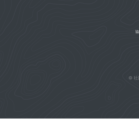
協
© 社