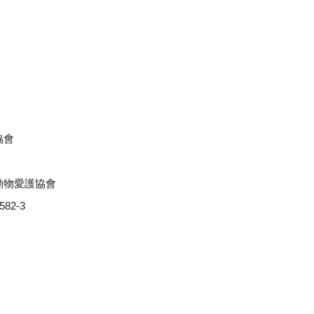
協會
浪動物愛護協會
82-3