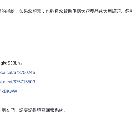
養的補給，如果您願意，也歡迎您贊助傷
病犬營養品或犬用罐頭、飼
.gl/qSJ3Ln」
t.a.cat/673750245
t.a.cat/675715503
gl/ikBKwW
的朋友們，請
要記得填寫回報系統。