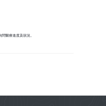
詢問
醫療進度及狀況。