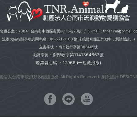
會辦公室：70041 台南市中西區友愛街115巷20號 / E-mail：
tnr.animal@gmail.c
流浪犬貓相關事項詢問專線：
06-221-1108
(如未接聽可能正外勤中，懇請體諒。)
立案字號 ：南市社行字第006465號
衛部救字第1141364667號
勸募字號 ：
發票愛心碼 ：17966 (一起救浪浪)
團法人台南市流浪動物愛護協會.All Rights Reserved.
網頁設計 DESIGN