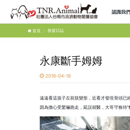
認識我
首頁
救援日誌
永康斷手姆姆
2018-04-18
遠遠看這孩子左前肢變形，近看才發現骨頭已
因為擔心受驚嚇跑走，延誤就醫，大哥守株待”