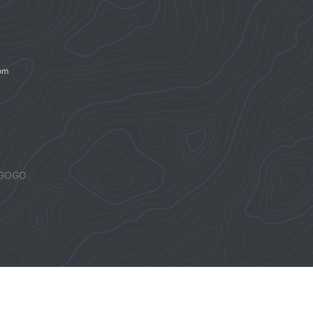
om
GOGO