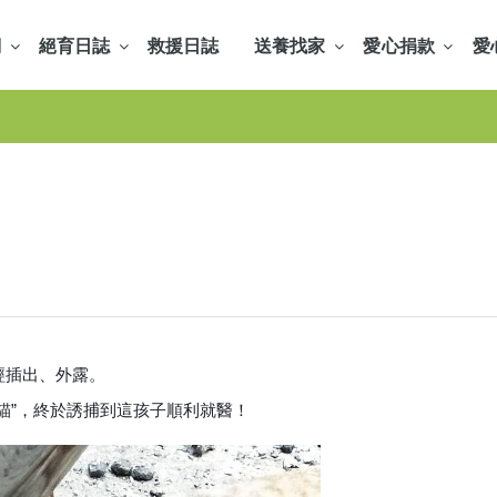
們
絕育日誌
救援日誌
送養找家
愛心捐款
愛
經插出、外露
。
貓”，終於
誘捕到這孩子順利就醫！