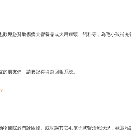
q
也歡迎您贊助傷病犬營養品或犬用罐頭、飼料等，為毛小孩補充
據的朋友們，請要記得填寫回報系統。
tml
動物醫院於門診困擾、或耽誤其它毛孩子就醫治療狀況，歡迎私