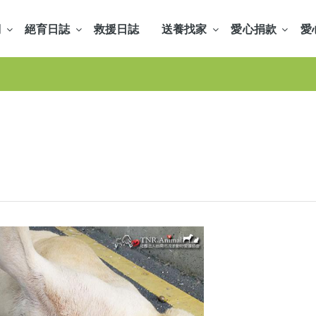
們
絕育日誌
救援日誌
送養找家
愛心捐款
愛