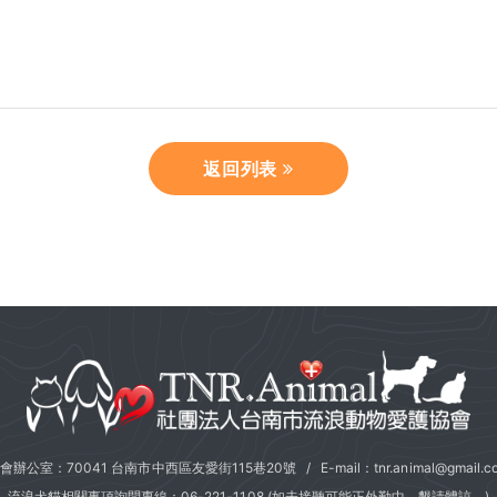
返回列表
會辦公室：70041 台南市中西區友愛街115巷20號 / E-mail：
tnr.animal@gmail.c
流浪犬貓相關事項詢問專線：
06-221-1108
(如未接聽可能正外勤中，懇請體諒。)