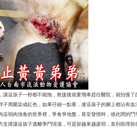
，讓這孩子一秒都不能拖，救援後就要飛車趕往醫院，就怕慢了
脖子周圍染成紅色，如果仔細一點看，連這孩子的腳上都沾有血
狗這弱肉強食的世界裡，爭食爭地盤，甚至發情時，彼此間的鬥
力支撐讓這孩子逃離爭鬥現場，可是卻越來越虛弱，直到助理前