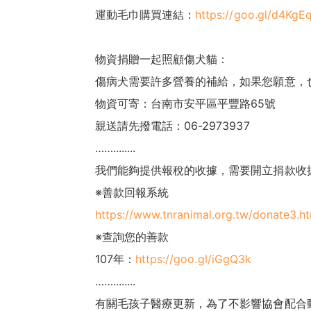
運動毛巾購買連結：
https://goo.gl/d4KgE
物資捐贈一起照顧傷犬貓：
傷病犬需要許多營養的補給，如果您願意，
物資可寄：台南市安平區平豐路65號
親送請先撥電話：06-2973937
……........
我們能夠提供報稅的收據，需要開立捐款收
※善款回報系統
https://www.tnranimal.org.tw/donate3.h
※查詢您的善款
107年：
https://goo.gl/iGgQ3k
……........
有關毛孩子醫療更新，為了不影響協會配合