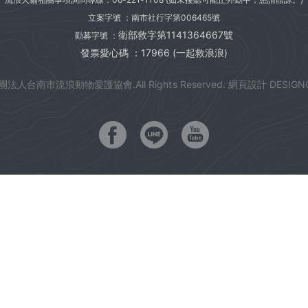
立案字號 ：南市社行字第006465號
衛部救字第1141364667號
勸募字號 ：
發票愛心碼 ：17966 (一起救浪浪)
團法人台南市流浪動物愛護協會.All Rights Reserved.
網頁設計 DESIGN