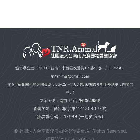
協會辦公室：70041 台南市中西區友愛街115巷20號 / E-mail：
tnr.animal@gmail.com
流浪犬貓相關事項詢問專線：
06-221-1108
(如未接聽可能正外勤中，懇請體
諒。)
立案字號 ：南市社行字第006465號
衛部救字第1141364667號
勸募字號 ：
發票愛心碼 ：17966 (一起救浪浪)
© 社團法人台南市流浪動物愛護協會.All Rights Reserved.
網頁設計 DESIGNGOGO