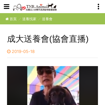
首頁
送養找家
送養會
成大送養會(協會直播)
2019-05-18