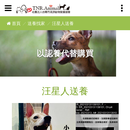
首頁
送養找家
汪星人送養
以認養代替購買
汪星人送養