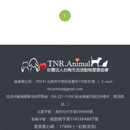
1
協會辦公室：70041 台南市中西區友愛街115巷20號 / E-mail：
tnr.animal@gmail.com
流浪犬貓相關事項詢問專線：
06-221-1108
(如未接聽可能正外勤中，懇請體
諒。)
立案字號 ：南市社行字第006465號
衛部救字第1141364667號
勸募字號 ：
發票愛心碼 ：17966 (一起救浪浪)