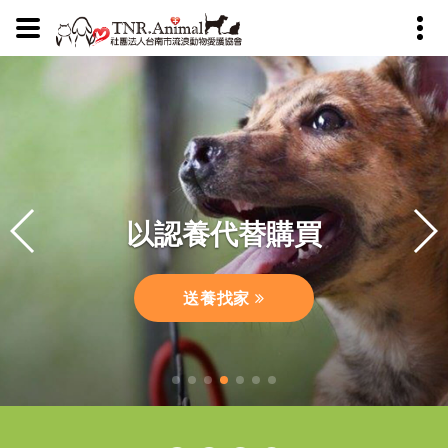
浪動物生命
貓救援工作
與我們聯絡
育代替撲殺
以認養代替購買
聯絡我們
認識我們
絕育日誌
救援日誌
送養找家