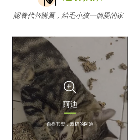
認養代替購買，給毛小孩一個愛的家
阿迪
自得其樂，親貓的阿迪