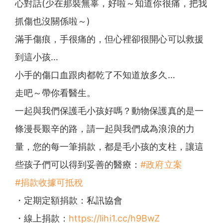
心對話(少在那裝無辜，好啦～知道你很痛，把我
抓傷也沒關係啦～)
滿手傷痕，手很痛的，但心裡卻很開心可以救援
到這小孩…
小手的傷口血跟肉都乾了不知道放多久…
走吧～帶你看醫生。
一起與我們保護毛小孩好嗎？動物保護真的是一
條漫長艱辛的路，請一起與我們成為浪浪的力
量，您的每一筆捐款，都是毛小孩的支柱，讓這
些孩子們可以得到妥善的醫療：
#政府立案
#捐款收據可抵稅
・定期定額捐款：私訊協會
・線上捐款：
https://lihi1.cc/h9BwZ