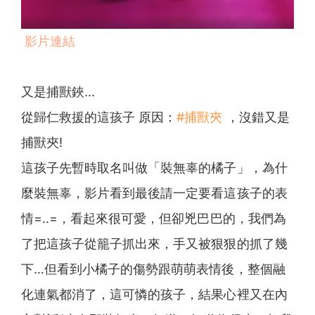
影片連結
又是捕獸鋏...
從歸仁救援的這孩子 原因：
#捕獸夾
，沒錯又是
捕獸夾!
這孩子先暫時取名叫做「裝無辜的橘子」，為什
麼裝無辜，影片看到最後請一定要看這孩子的表
情=..=，看起來很可愛，但卻兇巴巴的，我們為
了把這孩子從籠子抓出來，手又被狠狠的抓了幾
下…但看到小橘子的傷勢跟萌萌表情後，整個融
化連氣都消了，這可憐的孩子，結果心裡又在內