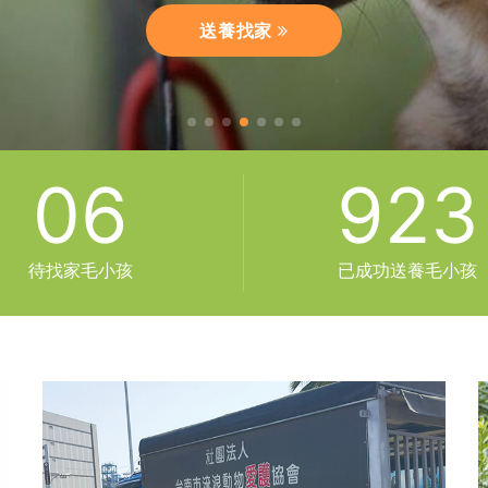
聯絡我們
認識我們
絕育日誌
救援日誌
送養找家
06
923
待找家毛小孩
已成功送養毛小孩