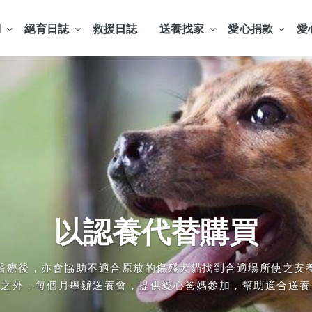
們
絕育日誌
救援日誌
送養找家
愛心捐款
愛
浪動物生命
貓救援工作
育代替撲殺
以認養代替購買
與我們聯絡
援工作，在有限人力與能力範圍中，進行不分區浪犬貓救援工作
保護工作中，只要能快速、有效率並大量替流浪動物絕育，
受理通報人能夠協助助理人員一同進行工作執行之案件。
醫療後，亦會協助不適合原放的傷殘犬貓找到合適場所使之安
物急難救助工作，請先與協會聯繫 (06-2211108或0970-5
助理人員沒辦法在無人看守傷犬貓的狀況下進行地毯式搜尋。
衍，就可以有效降低政府捕捉（安樂）流浪動物的數量
養之外，每個月舉辦送養會，提供愛心爸媽參加，幫助適合送養
圍從雲林以南至屏東恆春，至今已擴至全台。