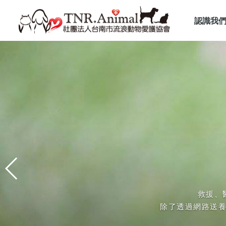
認識我
尊重流
流浪犬
以絕
歡迎
協會於102年投入浪犬貓救
我們相信在流浪動物
愛護協會「優先」
救援、
凡通報(大台南)絕育工作事宜，以及流浪動
因每日受理案件量大，
杜絕流浪動物繁
除了透過網路送
救援範