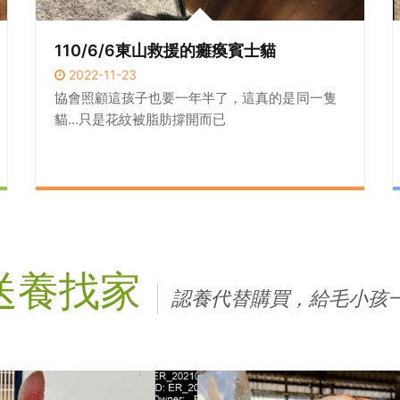
110/6/6東山救援的癱瘓賓士貓
2022-11-23
協會照顧這孩子也要一年半了，這真的是同一隻
貓...只是花紋被脂肪撐開而已
送養找家
認養代替購買，給毛小孩