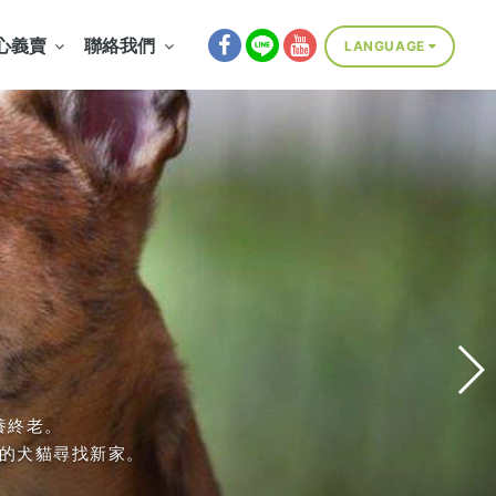
心義賣
聯絡我們
LANGUAGE
Select Language
▼
，
養終老。
99069)
的犬貓尋找新家。