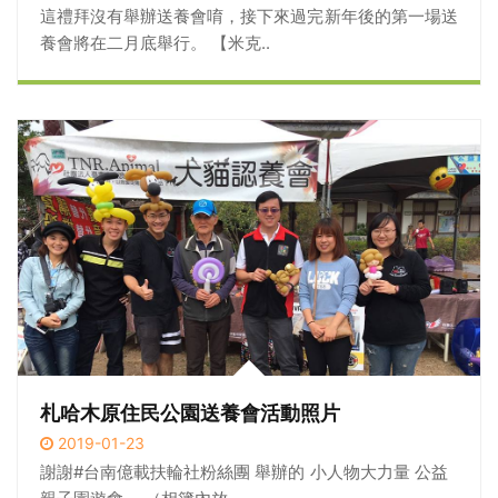
這禮拜沒有舉辦送養會唷，接下來過完新年後的第一場送
養會將在二月底舉行。 【米克..
札哈木原住民公園送養會活動照片
2019-01-23
謝謝#台南億載扶輪社粉絲團 舉辦的 小人物大力量 公益