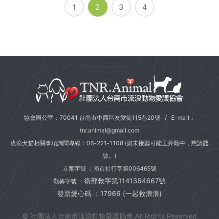
1
2
3
4
協會辦公室：70041 台南市中西區友愛街115巷20號 / E-mail：
tnr.animal@gmail.com
流浪犬貓相關事項詢問專線：
06-221-1108
(如未接聽可能正外勤中，懇請體
諒。)
立案字號 ：南市社行字第006465號
衛部救字第1141364667號
勸募字號 ：
發票愛心碼 ：17966 (一起救浪浪)
© 社團法人台南市流浪動物愛護協會.All Rights Reserved.