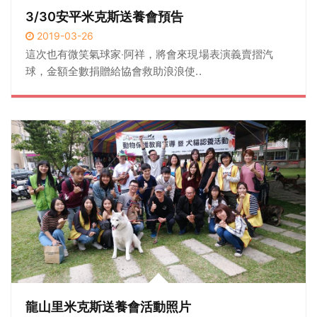
3/30安平米克斯送養會預告
2019-03-26
這次也有微笑氣球家‧阿祥，將會來現場表演義賣摺汽
球，金額全數捐贈給協會救助浪浪使..
龍山里米克斯送養會活動照片